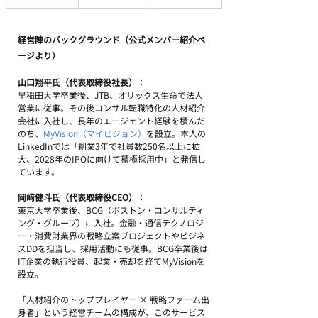
経営陣のバックグラウンド（公式メンバー紹介ペ
ージより）
山口翔平氏（代表取締役社長）
：
早稲田大学卒業後、JTB、オリックス生命で法人
営業に従事。その後コンサル転職特化の人材紹介
会社に入社し、長年のエージェント経験を積んだ
のち、
MyVision（マイビジョン）
を設立。本人の
LinkedInでは「創業3年で社員数250名以上に拡
大、2028年のIPOに向けて積極採用中」と発信し
ています。
岡﨑健斗氏（代表取締役CEO）
：
東京大学卒業後、BCG（ボストン・コンサルティ
ング・グループ）に入社。金融・通信テクノロジ
ー・消費財業界の戦略立案プロジェクトやビジネ
スDDを担当し、採用活動にも従事。BCG卒業後は
IT企業の執行役員、起業・売却を経てMyVisionを
設立。
「人材紹介のトッププレイヤー × 戦略ファーム出
身者」という経営チームの構成が、このサービス