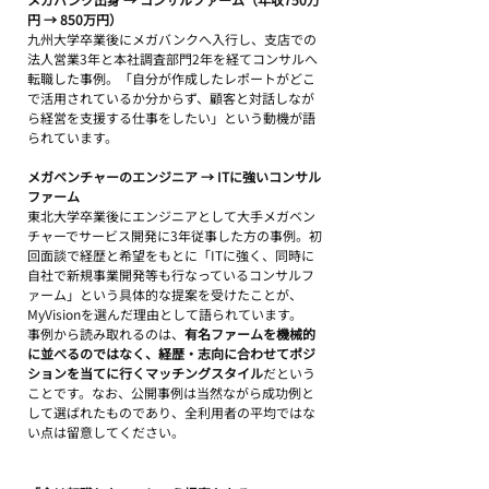
円 → 850万円）
九州大学卒業後にメガバンクへ入行し、支店での
法人営業3年と本社調査部門2年を経てコンサルへ
転職した事例。「自分が作成したレポートがどこ
で活用されているか分からず、顧客と対話しなが
ら経営を支援する仕事をしたい」という動機が語
られています。
メガベンチャーのエンジニア → ITに強いコンサル
ファーム
東北大学卒業後にエンジニアとして大手メガベン
チャーでサービス開発に3年従事した方の事例。初
回面談で経歴と希望をもとに「ITに強く、同時に
自社で新規事業開発等も行なっているコンサルフ
ァーム」という具体的な提案を受けたことが、
MyVisionを選んだ理由として語られています。
事例から読み取れるのは、
有名ファームを機械的
に並べるのではなく、経歴・志向に合わせてポジ
ションを当てに行くマッチングスタイル
だという
ことです。なお、公開事例は当然ながら成功例と
して選ばれたものであり、全利用者の平均ではな
い点は留意してください。