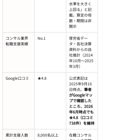
水準を大きく
上回る」と記
載。算定の母
数・期間は非
開示
コンサル業界
No.1
厚労省デー
転職支援実績
タ・各社決算
資料からの自
社推計（2024
年10月〜2025
年3月）
Google口コミ
★4.8
公式表記は
2025年9月16
日時点。
筆者
がGoogleマッ
プで確認した
ところ、2026
年6月時点でも
★4.8（口コミ
738件）を維持
累計支援人数
8,000名以上
在籍コンサル