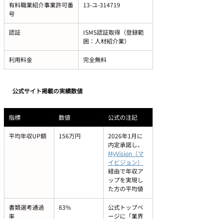
有料職業紹介事業許可番
13-ユ-314719
号
認証
ISMS認証取得（登録範
囲：人材紹介業）
利用料金
完全無料
公式サイト掲載の実績数値
指標
数値
公式の注記
平均年収UP額
156万円
2026年1月に
内定承諾し、
MyVision（マ
イビジョン）
経由で年収ア
ップを実現し
た方の平均値
書類選考通過
83%
公式トップペ
率
ージに「業界