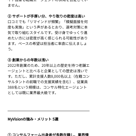
ません。
② サポートが手厚い分、やり取りの密度は高い
口コミでも「リマインドが頻繁」「模擬面接を何
度も実施」という声があるとおり、選考対策に本
気で取り組むスタイルです。受け身でゆっくり進
めたい方には密度が高く感じられる可能性があり
ます。ペースの希望は担当者に率直に伝えましょ
う。
③ 創業からの年数は浅い
2022年創業のため、20年以上の歴史を持つ老舗エ
ージェントと比べると企業としての歴史は浅いで
す。ただし、累計支援人数8,000名以上（在籍コン
サルタントの前職での支援実績を含む）、従業員
388名という規模は、コンサル特化エージェント
としては既に業界最大級です。
MyVisionの強み・メリット 5選
① コンサルファーム出身者が多数在籍し、業界情