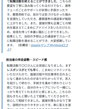
で
転職活動を終えることができました
。こちらの
要望を丁寧に汲み取ってくれるだけでなく、選考
フェーズごとのサポートが非常に手厚かったで
す。書類添削では、自分では気づけなかった強み
を言語化していただき、書類選考の通過率が格段
に上がりました。また、面接対策も企業ごとの傾
向を踏まえてこまめにアドバイスをいただけたた
め、自信を持って本番に臨むことができました。
結果として、当初の予想以上の通過率でスムーズ
に転職活動を進めることができ、大変感謝してい
ます。
 （引用元：
Googleマップ MyVision口コ
ミ
）
担当者の伴走姿勢・スピード感
転職活動で〇〇さんにお世話になりました。まず
レスポンスがとても早く
、こまめにリマインドも
いただけたので、面接日程や対応事項を忘れるこ
となく進められたのがありがたかったです。求人
を紹介して終わり、手続きを進めて終わりという
感じではなく、自分のキャリアについて一緒にし
っかり考えてくれる方だと感じました。こちらの
話もきちんと聞いた上で提案してくださるので、
安心して相談できました。面接対策もかなり丁寧
で、説明がわかりやすかったです。単に答えを渡