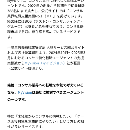
MyVisionは、コンサル業界に特化した転職エージ
ェントです。2022年の創業から短期間で従業員数
388名にまで拡大し、公式サイトでは「コンサル
業界転職支援実績No.1（※）」を掲げています。
経営陣にはBCG（ボストン・コンサルティング・
グループ）出身者が名を連ねており、コンサル転
職市場で急速に存在感を高めているサービスで
す。
※厚生労働省職業安定局 人材サービス総合サイト
および各社決算資料より、2024年10月〜2025年3
月におけるコンサル特化転職エージェントの支援
実績数から
MyVision（マイビジョン）
社が推計
（公式サイト脚注より）
結論：コンサル業界への転職を本気で考えている
なら、
MyVision
は最初に検討すべきエージェント
の一つです。 
特に「未経験からコンサルに挑戦したい」「ケー
ス面接対策を本格的にやりたい」という方との相
性が良いサービスです。