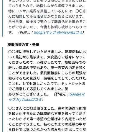
すというより、なぜそうなるのかまで含めて話し
てもらえたので、納得しながら準備できました。
特にコンサル業界を目指している方には、〇〇さ
んに相談してみる価値はかなりあると思います。
自分自身、最後まで安心して転職活動を進めるこ
とができましたし、今後も依頼し続けるつもりで
す。
 （引用元：
Googleマップ MyVision口コミ
）
模擬面接の質・熱量
〇〇
様に担当していただきました。転職活動にお
いて最初から最後まで、大変熱心で親身になって
くださったので、心強かったです。模擬面接での
厳しい指導の甲斐もあり、第一志望の内定を頂く
ことができました。最終面接前にこちらの緊張を
和らげるため見送り、待機をしてしていただけた
ことも、とても嬉しかったです。キットカットま
でご用意して応援してくれました。笑
ありがとうございました
。 （引用元：
Googleマ
ップ MyVision口コミ
）
〇〇
さんにご担当頂きました。選考の通過可能性
を最大化するための戦略的な方策を練ってくださ
ったおかげで第一志望の企業様より内定をいただ
くことができました。私のこれまでの経験の中か
ら自分では気づかなかった強みを引き出してくだ