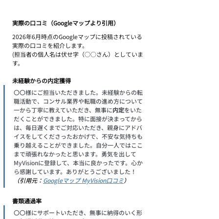
実際の口コミ（Googleマップより引用）
2026年6月時点のGoogleマップに投稿されている
実際の口コミを紹介します。
(担当者の個人名は伏せ字（○○さん）としていま
す。
未経験からの内定獲得
〇〇様にご担当いただきました。未経験からの転
職活動で、コンサル業界や転職の進め方について
一から丁寧に教えていただき、無事に
内定
をいた
だくことができました。特に面接が決まってから
は、毎日遅くまでご対応いただき、親身にアドバ
イスをしてくださったおかげで、不安な気持ちも
乗り越えることができました。自分一人ではここ
まで頑張れなかったと思います。勇気を出して
MyVisionに登録して、本当に良かったです。心か
ら感謝しています。ありがとうございました！
（引用元：
Googleマップ MyVision口コミ
）
書類通過率
〇〇様にサポートいただき、無事に納得のいく形