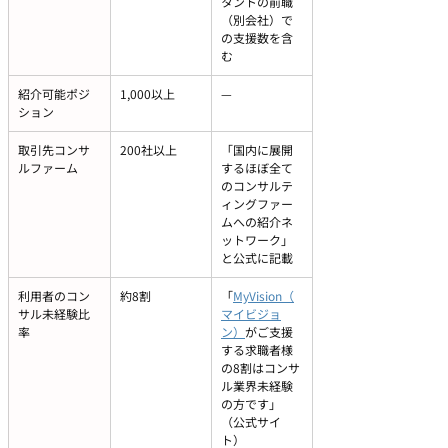
タントの前職
（別会社）で
の支援数を含
む
紹介可能ポジ
1,000以上
—
ション
取引先コンサ
200社以上
「国内に展開
ルファーム
するほぼ全て
のコンサルテ
ィングファー
ムへの紹介ネ
ットワーク」
と公式に記載
利用者のコン
約8割
「
MyVision（
サル未経験比
マイビジョ
率
ン）
がご支援
する求職者様
の8割はコンサ
ル業界未経験
の方です」
（公式サイ
ト）