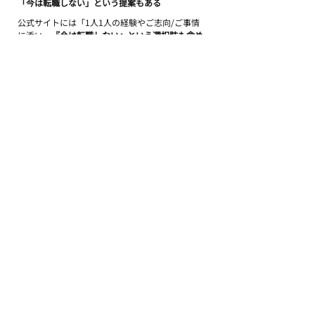
「今は転職しない」という提案もある
公式サイトには「1人1人の経験やご志向/ご事情
に添い、
『今は転職しない』という選択肢も含め
たキャリア提案
をしております。中長期での支援
を前提としたキャリアの『パートナー』としてご
支援いたします」と明記されています。
人材紹介会社は構造上「転職させること」が収益
になるため、この方針を公式に明言しているのは
誠実な設計と言えます。「コンサル転職すべきか
迷っている」段階での情報収集にも使いやすいサ
ービスです。
＼
平均年収UP額156万円。あなたの市場価値を
試算する 
／
今すぐ無料登録する >