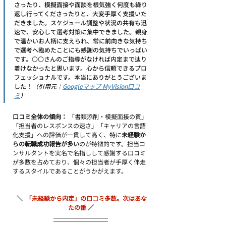
さったり、模擬面接や面談を根気強く何度も繰り
返し行ってくださったりと、大変手厚く支援いた
だきました。スケジュール調整や状況の共有も迅
速で、安心して選考対策に集中できました。親身
で温かいお人柄に支えられ、常に前向きな気持ち
で選考へ臨めたことにも感謝の気持ちでいっぱい
です。
〇〇
さんのご指導がなければ内定まで辿り
着けなかったと思います。心から信頼できるプロ
フェッショナルです。本当にありがとうございま
した！
（引用元：
Googleマップ MyVision口コ
ミ
）
口コミ全体の傾向：
 「書類添削・模擬面接の質」
「担当者のレスポンスの速さ」「キャリアの言語
化支援」への評価が一貫して高く、特に
未経験か
らの転職成功報告が多い
のが特徴的です。担当コ
ンサルタントを実名で名指しして感謝する口コミ
が多数を占めており、個々の担当者が手厚く伴走
するスタイルであることがうかがえます。
＼ 
「未経験から内定」の口コミ多数。次はあな
たの番 
／