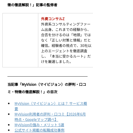
徴の徹底解説！」記事の監修者
外資コンサルZ
外資系コンサルティングファー
ム出身。これまでの経験から、
合否を分けるのは「地頭」では
なく「正しい対策と情報」だと
確信。経験者の視点で、30社以
上のエージェントを徹底調査
し、「本当に受かるルート」だ
けを厳選しました。
当記事「MyVision（マイビジョン）の評判・口コ
ミ・特徴の徹底解説！」の目次
MyVision（マイビジョン）とは？ サービス概
要
MyVision利用者の評判・口コミ【2026年6月
時点・Googleマップ調べ】
MyVisionの強み・メリット 5選
公式サイト掲載の転職成功事例