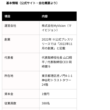
基本情報（公式サイト・会社概要より）
項目
内容
運営会社
株式会社MyVision（マ
イビジョン）
創業
2022年 ※公式プレスリ
リースでは「2022年11
月の創業」と記載
代表者
代表取締役社長 山口翔
平 / 代表取締役CEO 岡
﨑健斗
所在地
東京都港区虎ノ門4-1-1 
神谷町トラストタワー 
24階
資本金
1億円
従業員数
388名