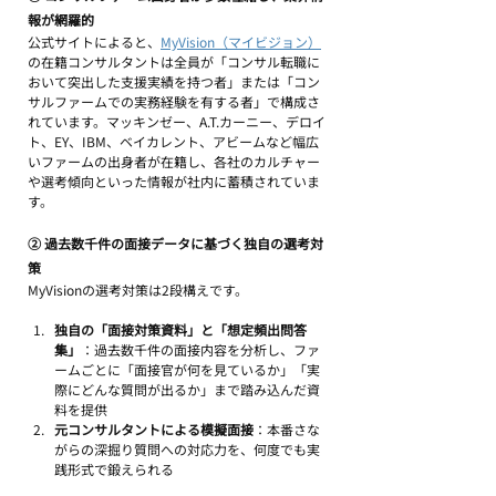
報が網羅的
公式サイトによると、
MyVision（マイビジョン）
の在籍コンサルタントは全員が「コンサル転職に
おいて突出した支援実績を持つ者」または「コン
サルファームでの実務経験を有する者」で構成さ
れています。マッキンゼー、A.T.カーニー、デロイ
ト、EY、IBM、ベイカレント、アビームなど幅広
いファームの出身者が在籍し、各社のカルチャー
や選考傾向といった情報が社内に蓄積されていま
す。
② 過去数千件の面接データに基づく独自の選考対
策
MyVisionの選考対策は2段構えです。
独自の「面接対策資料」と「想定頻出問答
集」
：過去数千件の面接内容を分析し、ファ
ームごとに「面接官が何を見ているか」「実
際にどんな質問が出るか」まで踏み込んだ資
料を提供
元コンサルタントによる模擬面接
：本番さな
がらの深掘り質問への対応力を、何度でも実
践形式で鍛えられる