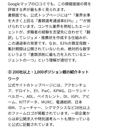
Googleマップの口コミでも、この模擬面接の質を
評価する声が最も多く見られます。
書類面でも、公式トップページには**「業界水準
を大きく上回る『書類選考通過率83%』」**が掲
げられています。コンサル業界を熟知したエージ
ェントが、求職者の経験を志望先に合わせて「翻
訳」してレジュメ・推薦状を作成する仕組みが、
この通過率の背景です。なお、83%の算定母数・
集計期間は公開されていないため、絶対的な数字
というより「書類添削に最も力を入れているエー
ジェントの一つ」という理解が適切です。
③ 200社以上・1,000ポジション超の紹介ネット
ワーク
公式サイトのトップページには、アクセンチュ
ア、デロイト、EY、PwC、KPMG、ローランド・
ベルガー、ADL、ベイカレント、DI、IGPI、アビ
ーム、NTTデータ、MURC、電通総研、日本
IBM、フューチャー、シグマクシスなど28社以上
のファームロゴが掲載されています。一部企業か
らは非公開求人や特別選考ルートも預かっている
と公式に記載されています。