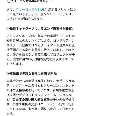
3_フリーコンサルBizのメリット
次に、
フリーコンサルBiz
を利用するメリットにつ
いて見ていきましょう。主なメリットとしては、
以下の3点が挙げられます。
①独自ネットワークによるエンド直案件が豊富: 
アクシスグループの20年以上の実績から生まれた
経営者層との太いパイプにより、コンサルティン
グファーム経由ではなくクライアント企業から直
接依頼される案件を豊富に扱っています。そのた
め、仲介を挟まない分高単価なプロジェクトが多
く、実際に
月200万円超
の契約を実現するケース
もあります。
②高単価で多彩な案件に参画できる: 
事業会社からの直請け案件に加え、大手コンサル
ティングファーム各社ともフリーコンサルタント
案件で直接取引を行っています。新規事業立ち上
げ支援やデジタルトランスフォーメーションな
ど、
自由度の高い魅力的な案件
が多いのも特徴で
す。契約や単価の交渉はエージェント側で代行し
てくれるため、条件面の調整も安心して任せられ
ます。