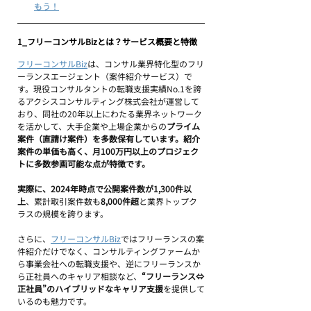
もう！
1_フリーコンサルBizとは？サービス概要と特徴
フリーコンサルBiz
は、コンサル業界特化型のフリ
ーランスエージェント（案件紹介サービス）で
す。現役コンサルタントの転職支援実績No.1を誇
るアクシスコンサルティング株式会社が運営して
おり、同社の20年以上にわたる業界ネットワーク
を活かして、大手企業や上場企業からの
プライム
案件（直請け案件）を多数保有しています。紹介
案件の単価も高く、月100万円以上のプロジェク
トに多数参画可能な点が特徴です。
実際に、2024年時点で公開案件数が1,300件以
上
、累計取引案件数も
8,000件超
と業界トップク
ラスの規模を誇ります。
さらに、
フリーコンサルBiz
ではフリーランスの案
件紹介だけでなく、コンサルティングファームか
ら事業会社への転職支援や、逆にフリーランスか
ら正社員へのキャリア相談など、
“フリーランス⇔
正社員”のハイブリッドなキャリア支援
を提供して
いるのも魅力です。