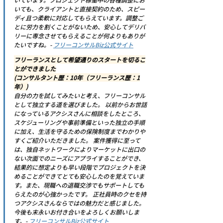
いても、クライアントと直接契約のため、スピー
ディ且つ柔軟に対応してもらえています。調整ご
とに労力を割くことがないため、安心してデリバ
リーに専念させてもらえることが何よりもありが
たいですね。- 
フリーコンサルBiz公式サイト
フリーランスとして希望通りのスタートを切るこ
とができました
(コンサルタント歴：10年（フリーランス歴：1
年）)
自分の力を試してみたいと考え、フリーコンサル
として独立する道を選びました。 以前からお世話
になっているアクシスさんに相談をしたところ、
スケジューリングや事前準備といった独立の手順
に加え、生活を守るための保険制度までわかりや
すくご紹介いただきました。 案件獲得に至って
は、独自ネットワークによりマーケットに出口の
ない次面でのニーズにアプライすることができ、
結果的に想定よりも早い段階でプロジェクトを決
めることができてとても安心したのを覚えていま
す。また、現職への退職交渉でもサポートしても
らえたのが心強かったです。 正社員時のクセを持
つアクシスさんならではの魅力だと感じました。
今後も末永いお付き合いをよろしくお願いしま
す。- 
フリーコンサルBiz公式サイト