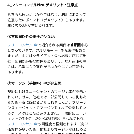
4_フリーコンサルBizのデメリット・注意点
もちろん良い点ばかりではなく、利用にあたって
注意したいポイント（デメリット）もあります。
主に次の3点が挙げられます。
①首都圏以外の案件が少ない: 
フリーコンサルBiz
で紹介される案件は
首都圏中心
となっています。フルリモート可能な案件もあり
ますが、中にはクライアント先へ必要に応じて出
社・訪問が必要な案件もあります。地方在住の場
合は、希望に合う案件が見つかりにくい可能性が
あります。
②マージン（手数料）率が非公開: 
契約におけるエージェントのマージン率が開示さ
れていません。他社では一部公開している例もあ
るため不安に感じるかもしれませんが、フリーラ
ンスエージェントでマージンをすべて公開してい
るケースはほとんどありません。一般的にエージ
ェントの手数料は20～30%前後と言われており、
フリーコンサルBiz
も同程度と推測されます（高単
価案件が多いため、他社よりマージン率は低めと