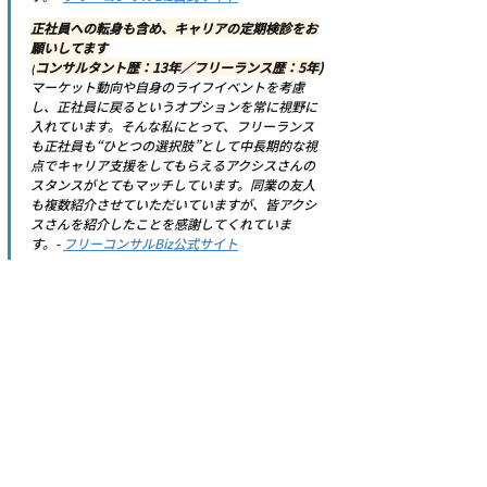
正社員への転身も含め、キャリアの定期検診をお
願いしてます
(
コンサルタント歴：13年／フリーランス歴：5年)
マーケット動向や自身のライフイベントを考慮
し、正社員に戻るというオプションを常に視野に
入れています。そんな私にとって、フリーランス
も正社員も“ひとつの選択肢”として中長期的な視
点でキャリア支援をしてもらえるアクシスさんの
スタンスがとてもマッチしています。同業の友人
も複数紹介させていただいていますが、皆アクシ
スさんを紹介したことを感謝してくれていま
す。- 
フリーコンサルBiz公式サイト