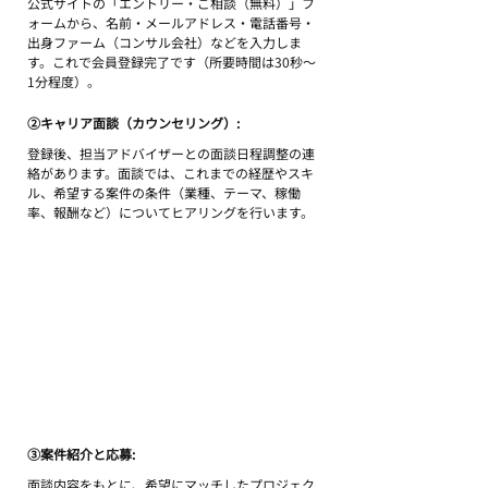
公式サイトの「エントリー・ご相談（無料）」フ
ォームから、名前・メールアドレス・電話番号・
出身ファーム（コンサル会社）などを入力しま
す。これで会員登録完了です（所要時間は30秒～
1分程度）。
②キャリア面談（カウンセリング）: 
登録後、担当アドバイザーとの面談日程調整の連
絡があります。面談では、これまでの経歴やスキ
ル、希望する案件の条件（業種、テーマ、稼働
率、報酬など）についてヒアリングを行います。
③案件紹介と応募: 
面談内容をもとに、希望にマッチしたプロジェク