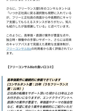
さらに、フリーランス歴5年のコンサルタントは
「いつか正社員に戻る選択肢も視野に入れている
が、フリーと正社員の両面から中長期的にキャリ
ア支援してもらえるスタンスがありがたい。知人
も紹介したが皆感謝している」と述べています。
このように、高単価・直請け案件が豊富な点や、
独立時・稼働中の手厚いサポート、さらには将来
のキャリアパスまで見据えた柔軟な支援体制が、
フリーコンサルBiz
の利用者から高く評価されてい
ます。
【フリーコンサルBizの良い口コミ】
高単価案件に継続的に参画できています
(コンサルタント歴：25年（うちフリーランス
歴：11年）)
正社員の転職をサポート頂いた頃から15年以上の
お付き合いになりますが、エンドクライアントへ
直請けの案件が豊富で、単価面やテーマの独自性
など、希望に見合う案件を継続的にご紹介いただ
いています。プロジェクト稼働中の各種調整にお