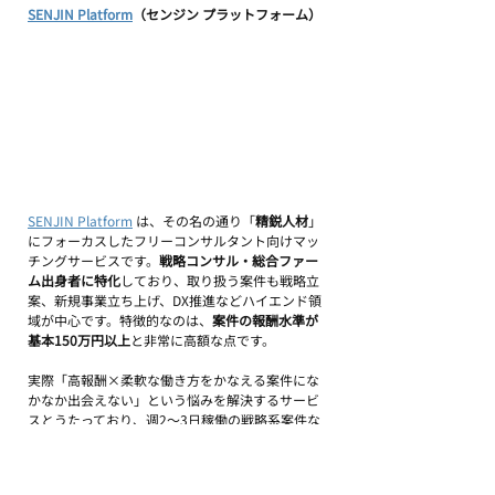
SENJIN Platform
（センジン プラットフォーム）
SENJIN Platform
 は、その名の通り「
精鋭人材
」
にフォーカスしたフリーコンサルタント向けマッ
チングサービスです。
戦略コンサル・総合ファー
ム出身者に特化
しており、取り扱う案件も戦略立
案、新規事業立ち上げ、DX推進などハイエンド領
域が中心です。特徴的なのは、
案件の報酬水準が
基本150万円以上
と非常に高額な点です。
実際「高報酬×柔軟な働き方をかなえる案件にな
かなか出会えない」という悩みを解決するサービ
スとうたっており​、週2〜3日稼働の戦略系案件な
ども豊富に揃えています。担当エージェントはコ
ンサルファーム出身者かつフリーコンサル経験者
のみなので、
案件内容を深く理解した上でフィッ