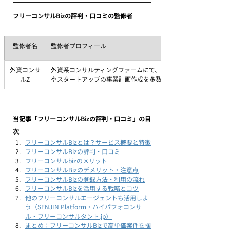
フリーコンサルBizの評判・口コミの監修者
監修者名
監修者プロフィール
外資コンサ
外資系コンサルティングファームにて、戦略策定、新規事業開発 な
ルZ
やスタートアップの事業計画作成を多数支援​
当記事「フリーコンサルBizの評判・口コミ」の目
次
フリーコンサルBizとは？サービス概要と特徴
フリーコンサルBizの評判・口コミ
フリーコンサルbizのメリット
フリーコンサルBizのデメリット・注意点
フリーコンサルBizの登録方法・利用の流れ
フリーコンサルBizを活用する戦略とコツ
他のフリーコンサルエージェントも活用しよ
う（SENJIN Platform・ハイパフォコンサ
ル・フリーコンサルタント.jp）
まとめ：フリーコンサルBizで高単価案件を掴