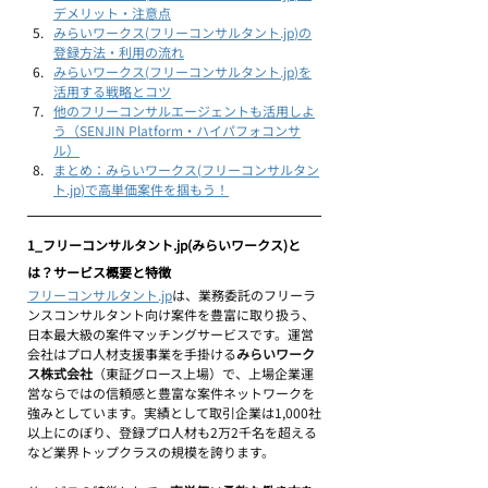
デメリット・注意点
みらいワークス(
フリーコンサルタント.jp
)の
登録方法・利用の流れ
みらいワークス(
フリーコンサルタント.jp
)を
活用する戦略とコツ
他のフリーコンサルエージェントも活用しよ
う（SENJIN Platform・ハイパフォコンサ
ル）
まとめ：みらいワークス(
フリーコンサルタン
ト.jp
)で高単価案件を掴もう！
1_フリーコンサルタント.jp(みらいワークス)と
は？サービス概要と特徴
フリーコンサルタント.jp
は、業務委託のフリーラ
ンスコンサルタント向け案件を豊富に取り扱う、
日本最大級の案件マッチングサービスです。運営
会社はプロ人材支援事業を手掛ける
みらいワーク
ス株式会社
（東証グロース上場）で、上場企業運
営ならではの信頼感と豊富な案件ネットワークを
強みとしています。実績として取引企業は1,000社
以上にのぼり、登録プロ人材も2万2千名を超える
など業界トップクラスの規模を誇ります。