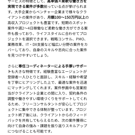
サービスの特徴として、
高単価×柔軟な働き方を
実現できる案件が多数
揃っている点が挙げられま
す。大手企業からベンチャー企業まで様々なクラ
イアントの案件があり、
月額100～150万円以上
の
高収入プロジェクトも豊富です。短期のスポット
案件や週2～4日稼働など柔軟な働き方ができる案
件も扱っており、ライフスタイルに合わせてプロ
ジェクトを選択できます。戦略コンサル、PMO、
業務改革、IT・DX支援など幅広い分野の案件をカ
バーしており、自身のスキルや志向に合った案件
を見つけやすいでしょう。
さらに
専任コーディネーターによる手厚いサポー
ト
も大きな特徴です。経験豊富なエージェントが
登録者一人ひとりと面談し、スキル・経験や希望
を丁寧にヒアリングした上で、最適な案件を迅速
にマッチングしてくれます。案件参画中も営業担
当がクライアント企業との間に入り、契約条件の
調整や働きやすい環境づくりをサポートしてくれ
るため、フリーコンサルタントが安心してプロジ
ェクトに集中できる体制が整っています。プロジ
ェクト終了後には、クライアントからのフィード
バックを共有してもらえるため、次の案件獲得に
向けて自身の強み・課題を振り返りスキルアップ
につなげることも可能です。