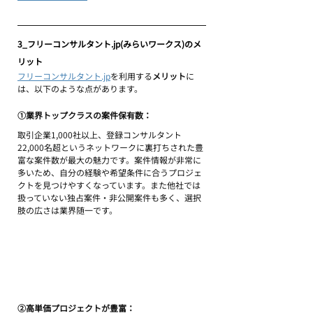
3_フリーコンサルタント.jp(みらいワークス)のメ
リット
フリーコンサルタント.jp
を利用する
メリット
に
は、以下のような点があります。
①業界トップクラスの案件保有数：
取引企業1,000社以上、登録コンサルタント
22,000名超というネットワークに裏打ちされた豊
富な案件数が最大の魅力です。案件情報が非常に
多いため、自分の経験や希望条件に合うプロジェ
クトを見つけやすくなっています。また他社では
扱っていない独占案件・非公開案件も多く、選択
肢の広さは業界随一です。
②高単価プロジェクトが豊富：