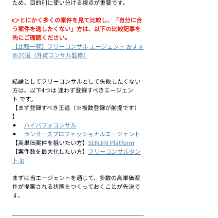
ため、目的別に使い分ける視点が重要です。
👉とにかく多くの案件を見て比較し、「自分に合
う案件を逃したくない」方は、以下の比較記事を
先にご確認ください。
【比較一覧】フリーコンサル エージェント おすす
め20選（外資コンサル監修）
結論としてフリーコンサルとして失敗したくない
方
は、以下4つは 
迷わず登録すべきエージェン
ト
 です。
【
まず登録すべき王道（※複数登録が前提です） 
】
ハイパフォコンサル
ランサーズプロフェッショナルエージェント
【高単価案件を狙いたい方】
SENJIN Platform
【案件数を最大化したい方】
フリーコンサルタン
ト.jp
まずは当エージェントを通じて、
多数の高単価案
件が提案される状態をつくっておく
ことが先決で
す。