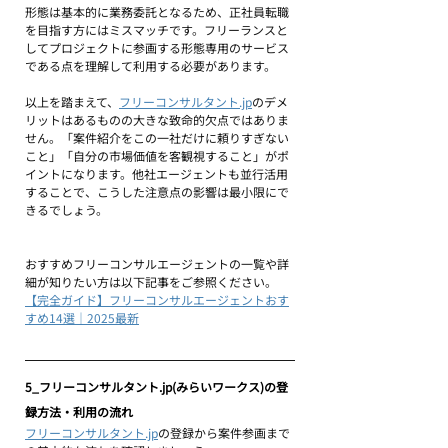
形態は基本的に業務委託となるため、正社員転職
を目指す方にはミスマッチです。フリーランスと
してプロジェクトに参画する形態専用のサービス
である点を理解して利用する必要があります。
以上を踏まえて、
フリーコンサルタント.jp
のデメ
リットはあるものの大きな致命的欠点ではありま
せん。「案件紹介をこの一社だけに頼りすぎない
こと」「自分の市場価値を客観視すること」がポ
イントになります。他社エージェントも並行活用
することで、こうした注意点の影響は最小限にで
きるでしょう。
おすすめフリーコンサルエージェントの一覧や詳
細が知りたい方は以下記事をご参照ください。
【完全ガイド】フリーコンサルエージェントおす
すめ14選｜2025最新
5_フリーコンサルタント.jp(みらいワークス)の登
録方法・利用の流れ
フリーコンサルタント.jp
の登録から案件参画まで