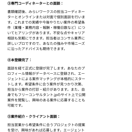
③専門コーディネーターとの面談：
書類確認後、みらいワークスの担当コーディネー
ターとオンラインまたは対面で個別面談を行いま
す。これまでの実績や今後やりたい案件の希望条
件（業種・業務内容・報酬・稼働日数など）につ
いてヒアリングがあります。不安な点やキャリア
相談も気軽にできます。担当者はコンサル業界に
詳しいプロですので、あなたの強みや市場ニーズ
に沿ったアドバイスも期待できます。
④本登録完了：
面談を経て正式に登録が完了します。あなたのプ
ロフィール情報がデータベースに登録され、エー
ジェントによる案件マッチングが本格的にスター
トします。希望条件に合う案件が見つかり次第、
担当から案件の打診・紹介があります。また、自
身でもフリーコンサルタント.jpのサイト上で公開
案件を閲覧し、興味のある案件に応募することも
可能です。
⑤案件紹介・クライアント面談：
担当営業から希望条件に合うプロジェクトの提案
を受け、興味があれば応募します。エージェント