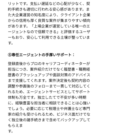
リットです。支払い遅延などの心配が少なく、契
約手続きも適切に行われる安心感があります。ま
た大企業運営の知名度により、クライアント企業
からの信用も厚く良質な案件が集まりやすい傾向
があります。「上場企業が運営している唯一のエ
ージェントなので信頼できる」と評価するユーザ
ーもおり、安心して利用できる土壌が整っていま
す。
⑤専任エージェントの手厚いサポート：
登録直後からプロのキャリアコーディネーターが
担当につき、案件紹介だけでなく履歴書・職務経
歴書のブラッシュアップや面談対策のアドバイス
まで支援してくれます。案件決定後も契約内容の
調整や参画後のフォローまで一貫して対応してく
れるため、エージェントサービスとしてサポート
体制も万全です。独立したてで不安が多い時期
に、経験豊富な担当者に相談できることは心強い
でしょう。必要に応じて税理士や弁護士など専門
家の紹介も受けられるため、ビジネス面だけでな
く独立後の諸手続きまで含めてバックアップして
もらえま
す。