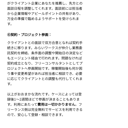
がクライアント企業にあなたを推薦し、先方との
面談日程を調整してくれます。面談前には担当者
から企業情報やアピールポイントの共有があり、
万全の準備で臨めるようサポートを受けられま
す。
⑥契約・プロジェクト参画：
クライアントとの面談で双方合意となれば契約手
続きに移ります。みらいワークスが仲介し業務委
託契約を締結、条件面の調整や開始日の決定など
もエージェント経由で行われます。問題なければ
契約成立となり、フリーコンサルタントとしてプ
ロジェクトへ参画開始です。稼働開始後も何か困
り事や変更希望があれば担当者に相談でき、必要
に応じてクライアントとの調整も代行してくれま
す。
以上がおおまかな流れです。ケースによっては登
録後1～2週間ほどで参画が決まることもありま
す。利用にあたって
費用は一切かかりません
。フ
リーランス側は完全無料でサービスを利用できる
ので、安心して登録・相談できます。