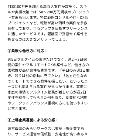
月額100万円を超える高収入案件が数多く、スキ
ルや実績次第では150～200万円規模のプロジェク
ト参画も狙えます。特に戦略コンサルやIT・DX系
プロジェクトなど、報酬が高い領域の案件を多数
保有しており、年収アップを目指すフリーランス
に適したサービスです。報酬面で妥協せず案件を
探せるのは大きなメリットでしょう。
③柔軟な働き方に対応：
週5日フルタイムの案件だけでなく、週2～3日稼
働の案件やフルリモートOKの案件など、働き方の
柔軟性が高い案件も豊富です。「平日のみ週3日働
き、残りは別の活動に充てたい」「地方在住なの
でリモートでできる案件を探したい」といったニ
ーズにも応えられる案件が見つかります。実際に
家庭の事情でフルタイム勤務が難しい方が週2日
案件を紹介してもらえた例もあり、副業的な利用
やワークライフバランス重視の方にも使いやすい
と言えます。
④上場企業運営による安心感：
運営母体のみらいワークスは東証上場企業であ
り、サービス運営の信頼性・安定性が高い点もメ