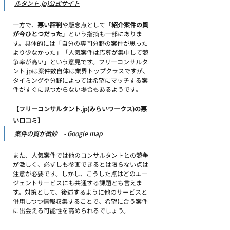
ルタント.jp)公式サイト
一方で、
悪い評判
や懸念点として「
紹介案件の質
が今ひとつだった
」という指摘も一部にありま
す。具体的には「自分の専門分野の案件が思った
より少なかった」「人気案件は応募が集中して競
争率が高い」という意見です。フリーコンサルタ
ント.jpは案件数自体は業界トップクラスですが、
タイミングや分野によっては希望にマッチする案
件がすぐに見つからない場合もあるようです。
【フリーコンサルタント.jp(みらいワークス)の悪
い口コミ】
案件の質が微妙　- Google map
また、人気案件では他のコンサルタントとの競争
が激しく、必ずしも参画できるとは限らない点は
注意が必要です。しかし、こうした点はどのエー
ジェントサービスにも共通する課題とも言えま
す。対策として、後述するように他のサービスと
併用しつつ情報収集することで、希望に合う案件
に出会える可能性を高められるでしょう。