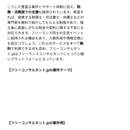
こうした豊富な案件とサポート体制に加え、
税
務・法務面での支援
も提供されています。希望す
れば、提携する税理士・司法書士・弁護士などの
専門家を無料で紹介してもらえる制度があり、独
立後に直面しがちな税金や契約に関する不安にも
対応できます。フリーランス同士の交流イベント
に招待される機会もあり、人脈形成や情報交換に
も役立つでしょう。これらのサービスをすべて
無
料
で利用できる点も含め、フリーコンサルタン
ト.jpはフリーランスコンサルタントにとって心強
いプラットフォームとなっています。
【フリーコンサルタント.jpの案件テーマ】
【フリーコンサルタント.jpの案件例】