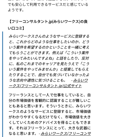
でも安心して利用できるサービスだと感じている
ようです。
【フリーコンサルタント.jp(みらいワークス)の良
い口コミ】
みらいワークスさんのようなサービスに登録する
と、これからどのような仕事をしたいのか、どう
いう案件を希望するのかということを一緒に考え
てもらうことができます。例えば「こういう案件
をやってみたいんですよね」と話をしたり、反対
に、私のこれまでのキャリアを見たうえで「こう
いう案件をやってみませんか」と提案してもらえ
たりすることで、自分でも気づいていなかったよ
うな志向や適性に気づけることも。　- 
みらいワ
ークス(フリーコンサルタント.jp)公式サイト
フリーランスとして一人で仕事をしていると、自
分の市場価値を客観的に認識することが難しいこ
ともあると思います。そういうときに、みらいワ
ークスのようなサービスに登録すると、市場価値
がわかりやすくなるだけでなく、市場価値を大き
くしていくためのアドバイスを得ることもできま
す。それはフリーランスにとって、大きな武器に
なると思います。
- 
みらいワークス(フリーコンサ