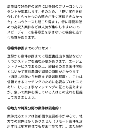
高単価で好条件の案件には多数のフリーコンサル
タントが応募します。そのため、「良い案件を紹
介してもらったものの競合が多く獲得できなかっ
た」というケースも起こり得ます。特に稼働率低
めの高収入案件などは人気が集中しやすいので、
スピーディーに応募意思を示さないと機会を逃す
可能性があります。
③案件参画までのプロセス：
登録から案件参画までに履歴書提出や面談などい
くつかステップを踏む必要があります。エージェ
ントサービスである以上、即日そのまま案件開始
とはいかず事前準備や調整の時間がかかります
（通常は登録から参画まで数週間程度）。これは
信頼できるマッチングのために必要なプロセスで
あり、むしろ丁寧なマッチングの証とも言えます
が、急いで案件を探している人はこの流れを把握
しておきましょう。
④地方や特殊分野の案件は限定的：
案件対応エリアは首都圏や主要都市が中心で、地
方での案件は多くありません（リモート案件を活
用すれば地方在住でも参画可能です）。また契約