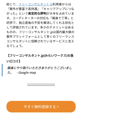
総じて、
フリーコンサルタント.jp
利用者からは
「案件が豊富で高待遇」「キャリアアップにつな
がった」という
肯定的な評判
が大半を占めていま
す。コーディネーターの対応も「親身で丁寧」と
好評で、独立直後の不安を解消してくれる存在と
して評価されています。多少のデメリットはある
ものの、フリーコンサルタント.jpは国内最大級の
案件プラットフォームとして多くのフリーランス
コンサルタントに信頼されているサービスと言え
るでしょう。
【フリーコンサルタント.jp(みらいワークス)の良
い口コミ】
親身にやり取りいただきありがとうございまし
た。　- Google map
今すぐ無料登録する >