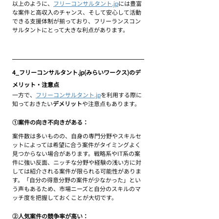
以上のように、
フリーコンサルタント.jp
には豊富
な案件と高収入のチャンス、そして安心して活動
できる支援体制が揃っており、フリーランスコン
サルタントにとって大きな利点があります。
4_フリーコンサルタント.jp(みらいワークス)のデ
メリット・注意点
一方で、
フリーコンサルタント.jp
を利用する際に
知っておきたい
デメリット
や注意点もあります。
①案件の向き不向きがある：
案件数は多いものの、自身の専門分野やスキルセ
ットによっては希望に合う案件がタイミングよく
見つからない場合があります。戦略系やIT系の案
件に強い反面、ニッチな分野や経験の浅い方に対
しては紹介される案件が限られる可能性がありま
す。「自分の得意分野の案件が少なかった」とい
う声もあるため、市場ニーズと自分のスキルのマ
ッチ度を把握しておくことが大切です。
②人気案件の競争率が高い：