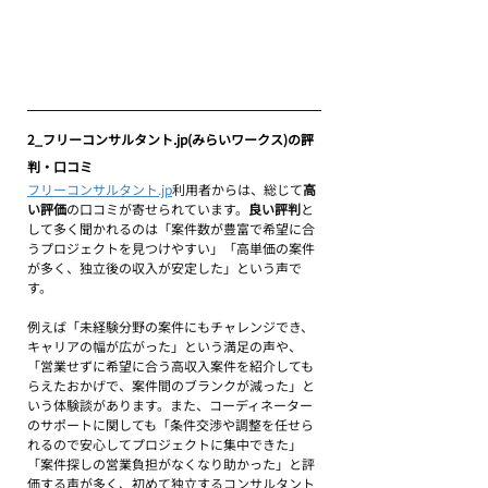
2_フリーコンサルタント.jp(みらいワークス)の評
判・口コミ
フリーコンサルタント.jp
利用者からは、総じて
高
い評価
の口コミが寄せられています。
良い評判
と
して多く聞かれるのは「案件数が豊富で希望に合
うプロジェクトを見つけやすい」「高単価の案件
が多く、独立後の収入が安定した」という声で
す。
例えば「未経験分野の案件にもチャレンジでき、
キャリアの幅が広がった」という満足の声や、
「営業せずに希望に合う高収入案件を紹介しても
らえたおかげで、案件間のブランクが減った」と
いう体験談があります。また、コーディネーター
のサポートに関しても「条件交渉や調整を任せら
れるので安心してプロジェクトに集中できた」
「案件探しの営業負担がなくなり助かった」と評
価する声が多く、初めて独立するコンサルタント